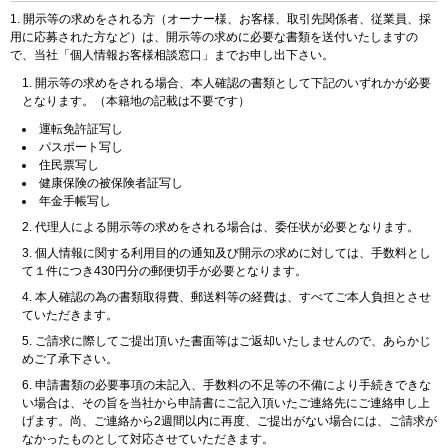
開示等の求めをされる方（オーナー様、お客様、取引先関係者、従業員、採
用に応募された方など）は、開示等の求めに必要な書類を送付いたしますの
で、当社「個人情報お客様相談窓口」までお申し出下さい。
開示等の求めをされる場合、本人確認の書類として下記のいずれかが必要
となります。（本籍地の記載は不要です）
運転免許証写し
パスポート写し
住民票写し
健康保険の被保険者証写し
年金手帳写し
代理人による開示等の求めをされる場合は、委任状が必要となります。
個人情報に関する利用目的の通知及び開示の求めに対しては、手数料とし
て１件につき430円分の郵便切手が必要となります。
本人確認の為の書類取得費、郵送料等の経費は、すべてご本人負担とさせ
ていただきます。
ご請求に際してご提出頂いた書面等はご返却いたしませんので、あらかじ
めご了承下さい。
申請書類の必要事項の未記入、手数料の不足等の不備により手続きできな
い場合は、その旨を当社から申請書にご記入頂いたご連絡先にご連絡申し上
げます。尚、ご連絡から2週間以内に再度、ご提出がない場合には、ご請求が
なかったものとして対応させていただきます。