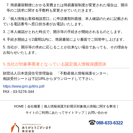
簡易書留郵便にかかる実費または簡易書留制度が変更された場合は、開示
等のご請求に関する手数料も変更させていただきます。
「個人情報お客様相談窓口」に申請書類到着後、本人確認のために記載され
ている電話番号へ窓口担当者がお電話いたします。
ご本人確認がとれた時点で、開示等の手続きが開始されるものとします。
手続き開始より2週間以内に、簡易書留により書面でご回答申し上げます。
当社が、開示等の求めに応じることが出来ない場合であっても、その理由を
お知らせいたします。
5.当社が対象事業者となっている認定個人情報保護団体
財団法人日本賃貸住宅管理協会 「不動産個人情報保護センター」
相談受付シートは下記URLからダウンロードして下さい。
https://www.jpm.jp/khs.pdf
FAX：03-5276-344
｜
｜
｜
HOME
会社概要
個人情報保護方針
開示対象個人情報に関する事項
｜
サイトのご利用にあたって
サイトマップ
お問い合わせ
088-633-6322